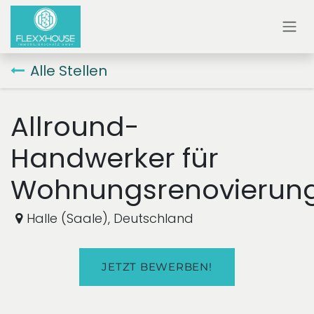
ZUM INHALT SPRINGEN
Alle Stellen
Allround-
Handwerker für
Wohnungsrenovierun
Halle (Saale)
,
Deutschland
JETZT BEWERBEN!